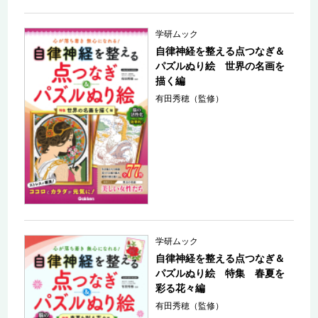
学研ムック
自律神経を整える点つなぎ＆
パズルぬり絵 世界の名画を
描く編
有田秀穂（監修）
学研ムック
自律神経を整える点つなぎ＆
パズルぬり絵 特集 春夏を
彩る花々編
有田秀穂（監修）