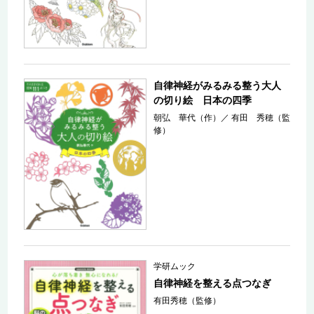
自律神経がみるみる整う大人
の切り絵 日本の四季
朝弘 華代（作）
／
有田 秀穂（監
修）
学研ムック
自律神経を整える点つなぎ
有田秀穂（監修）