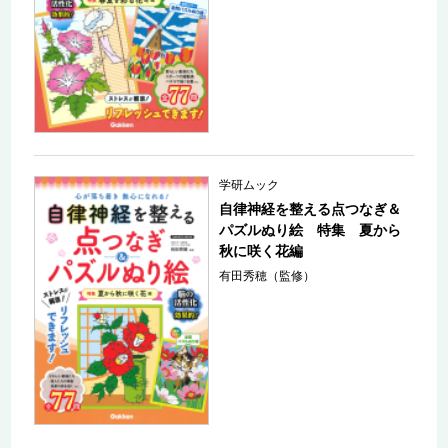
学研ムック
自律神経を整える点つなぎ＆
パズルぬり絵 特集 夏から
秋に咲く花編
有田秀穂（監修）