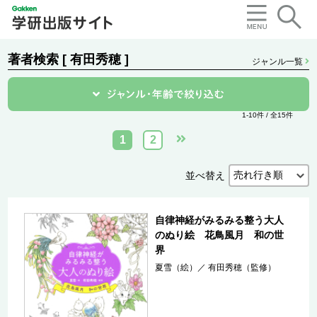
著者検索 [ 有田秀穂 ]
ジャンル一覧
1-10件 / 全15件
1
2
並べ替え
自律神経がみるみる整う大人
のぬり絵 花鳥風月 和の世
界
夏雪（絵）
／
有田秀穂（監修）