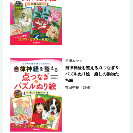
学研ムック
自律神経を整える点つなぎ＆
パズルぬり絵 癒しの動物た
ち編
有田秀穂（監修）