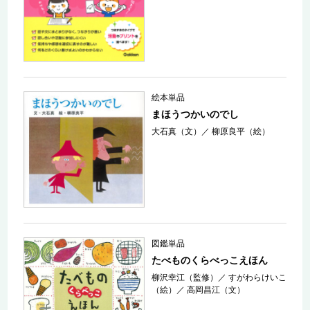
絵本単品
まほうつかいのでし
大石真（文）
／
柳原良平（絵）
図鑑単品
たべものくらべっこえほん
柳沢幸江（監修）
／
すがわらけいこ
（絵）
／
高岡昌江（文）