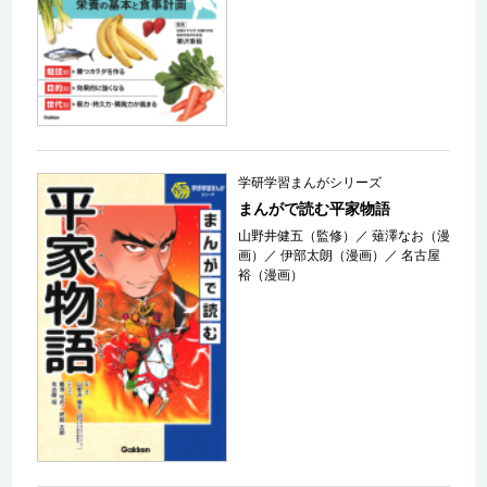
学研学習まんがシリーズ
まんがで読む平家物語
山野井健五（監修）
／
薙澤なお（漫
画）
／
伊部太朗（漫画）
／
名古屋
裕（漫画）