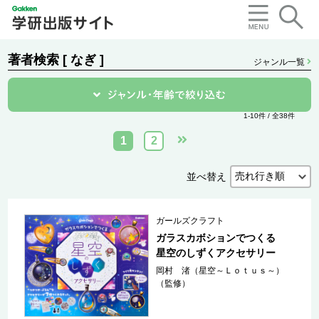
著者検索 [ なぎ ]
ジャンル一覧
1-10件 / 全38件
1
2
並べ替え
ガールズクラフト
ガラスカボションでつくる
星空のしずくアクセサリー
岡村 渚（星空～Ｌｏｔｕｓ～）
（監修）