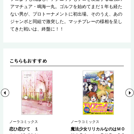
アマチュア・鳴海一丸。ゴルフを始めてまだ１年も経た
ない男が、プロトーナメントに初出場。そのうえ、あの
ジャンボと同組で激突した。マッチプレーの様相を呈し
てきた戦いは、終盤に！！
ノーラコミックス
ノーラコミックス
巻
恋ひ恋ひて １
魔法少女リリカルなのはＭＯ