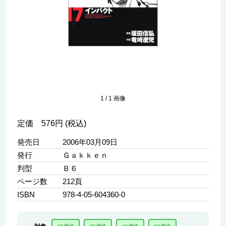
1
/
1
画像
定価 576円 (税込)
発売日
2006年03月09日
発行
Ｇａｋｋｅｎ
判型
Ｂ６
ページ数
212頁
ISBN
978-4-05-604360-0