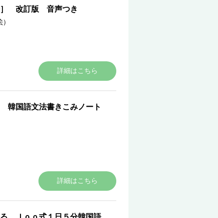
語］ 改訂版 音声つき
絵）
詳細はこちら
！ 韓国語文法書きこみノート
詳細はこちら
る Ｊｏｏ式１日５分韓国語