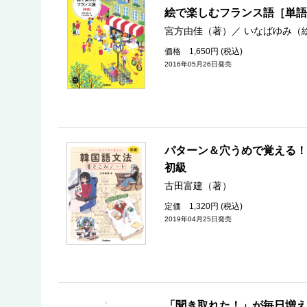
絵で楽しむフランス語［単
宮方由佳（著）
／
いなばゆみ（
価格 1,650円 (税込)
2016年05月26日発売
パターン＆穴うめで覚える
初級
古田富建（著）
定価 1,320円 (税込)
2019年04月25日発売
「聞き取れた！」が毎日増え