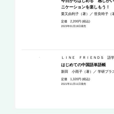
今日からはじめる 感じがい
ニケーションを楽しもう！
栗又由利子（著）
／
世良時子（
定価 2,200円 (税込)
2023年01月19日発売
ＬＩＮＥ ＦＲＩＥＮＤＳ 語
はじめての中国語単語帳
新田 小雨子（著）
／
学研プラ
定価 1,320円 (税込)
2021年11月11日発売