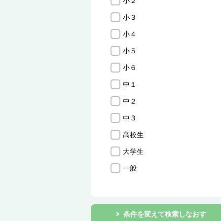
小２
小３
小４
小５
小６
中１
中２
中３
高校生
大学生
一般
条件を変えて検索しなおす