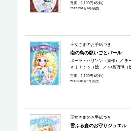
定価 1,100円 (税込)
2015年09月10日発売
王女さまのお手紙つき
南の島の願いごとパール
ポーラ・ハリソン（原作）
／
チ
ａｊｉｃｏ（絵）
／
中島万璃（
定価 1,100円 (税込)
2016年04月07日発売
王女さまのお手紙つき
雪ふる森のお守りジュエル