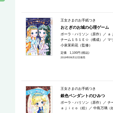
王女さまのお手紙つき
おとぎのお城の心理ゲーム
ポーラ・ハリソン（原作）
／
ａ
チーム１５１Ｅ☆（構成）
／
マ
小泉茉莉花（監修）
定価 1,100円 (税込)
2019年09月12日発売
王女さまのお手紙つき
銀色ペンダントのひみつ
ポーラ・ハリソン（原作）
／
チ
ａｊｉｃｏ（絵）
／
中島万璃（