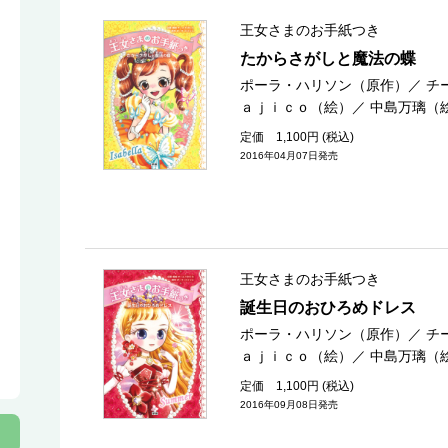
王女さまのお手紙つき
たからさがしと魔法の蝶
ポーラ・ハリソン（原作）
／
チ
ａｊｉｃｏ（絵）
／
中島万璃（
定価 1,100円 (税込)
2016年04月07日発売
王女さまのお手紙つき
誕生日のおひろめドレス
ポーラ・ハリソン（原作）
／
チ
ａｊｉｃｏ（絵）
／
中島万璃（
定価 1,100円 (税込)
2016年09月08日発売