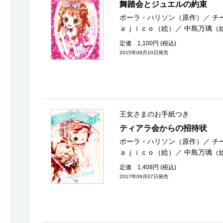
舞踏会とジュエルの約束
ポーラ・ハリソン（原作）
／
チ
ａｊｉｃｏ（絵）
／
中島万璃（
定価 1,100円 (税込)
2015年09月10日発売
王女さまのお手紙つき
ティアラ会からの招待状
ポーラ・ハリソン（原作）
／
チ
ａｊｉｃｏ（絵）
／
中島万璃（
定価 1,408円 (税込)
2017年09月07日発売