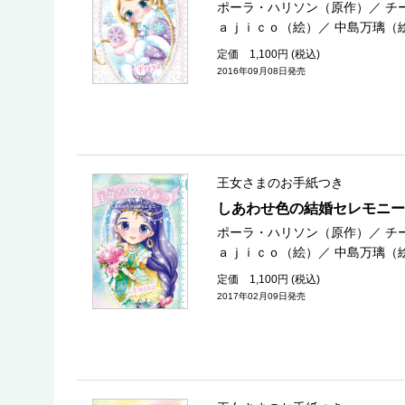
ポーラ・ハリソン（原作）
／
チ
ａｊｉｃｏ（絵）
／
中島万璃（
定価 1,100円 (税込)
2016年09月08日発売
王女さまのお手紙つき
しあわせ色の結婚セレモニー
ポーラ・ハリソン（原作）
／
チ
ａｊｉｃｏ（絵）
／
中島万璃（
定価 1,100円 (税込)
2017年02月09日発売