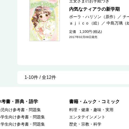
王女さまのお手紙つき
内気なティアラの新学期
ポーラ・ハリソン（原作）
／
チ
ａｊｉｃｏ（絵）
／
中島万璃（
定価 1,100円 (税込)
2017年02月09日発売
1-10件 / 全12件
参考書・辞典・語学
書籍・ムック・コミック
幼児向け参考書・問題集
料理・健康・趣味・実用
小学生向け参考書・問題集
エンタテインメント
中学生向け参考書・問題集
歴史・宗教・科学