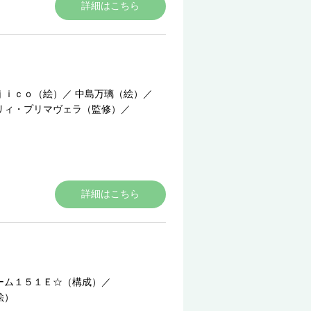
詳細はこちら
ｊｉｃｏ（絵）
／
中島万璃（絵）
／
リィ・プリマヴェラ（監修）
／
詳細はこちら
ーム１５１Ｅ☆（構成）
／
絵）