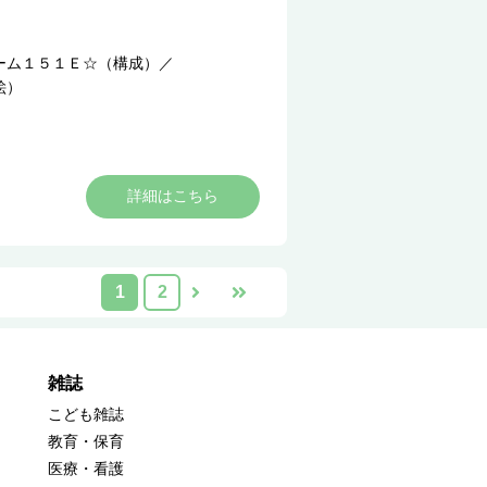
ーム１５１Ｅ☆（構成）
／
絵）
詳細はこちら
1
2
雑誌
こども雑誌
教育・保育
医療・看護