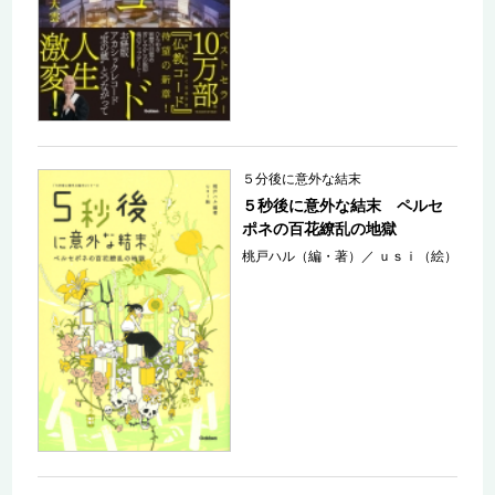
５分後に意外な結末
５秒後に意外な結末 ペルセ
ポネの百花繚乱の地獄
桃戸ハル（編・著）
／
ｕｓｉ（絵）