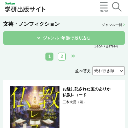
文芸・ノンフィクション
ジャンル一覧
1-10件 / 全2793件
1
2
並べ替え
お経に記された宝のありか
仏教レコード
三木大雲（著）