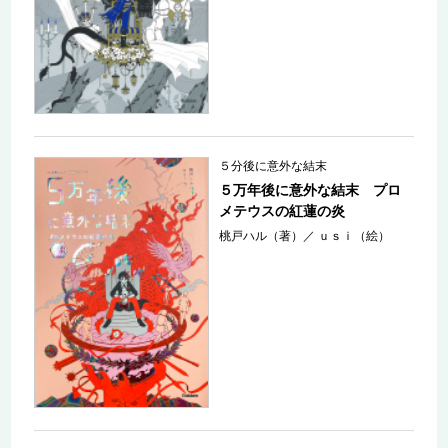
５分後に意外な結末
５万年後に意外な結末 プロ
メテウスの紅蓮の炎
桃戸ハル（著）
／
ｕｓｉ（絵）