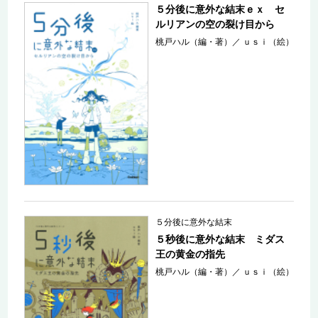
５分後に意外な結末ｅｘ セ
ルリアンの空の裂け目から
桃戸ハル（編・著）
／
ｕｓｉ（絵）
５分後に意外な結末
５秒後に意外な結末 ミダス
王の黄金の指先
桃戸ハル（編・著）
／
ｕｓｉ（絵）