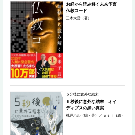
お経から読み解く未来予言
仏教コード
三木大雲（著）
５分後に意外な結末
５秒後に意外な結末 オイ
ディプスの黒い真実
桃戸ハル（編・著）
／
ｕｓｉ（絵）