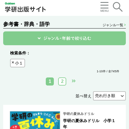
参考書・辞典・語学
ジャンル一覧
検索条件：
小１
1-10件 / 全745件
1
2
並べ替え
学研の夏休みドリル
学研の夏休みドリル 小学１
年