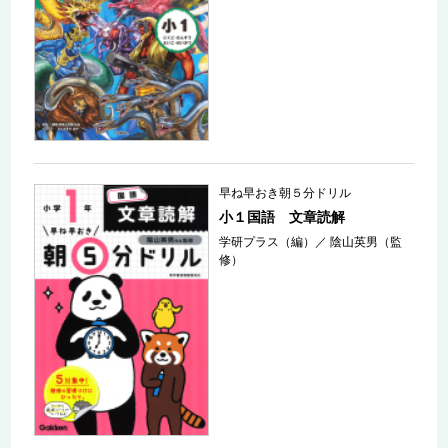
早ね早おき朝５分ドリル
小１国語 文章読解
学研プラス（編）
／
陰山英男（監
修）