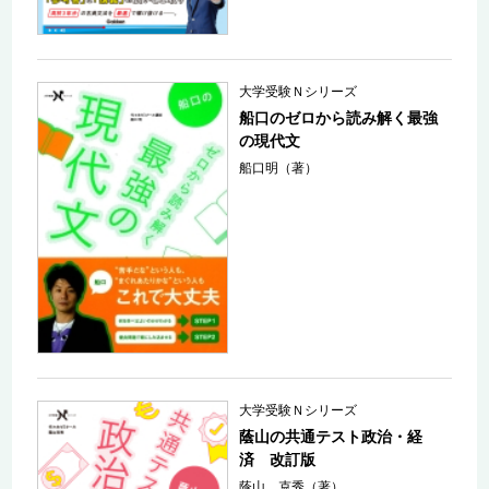
大学受験Ｎシリーズ
船口のゼロから読み解く最強
の現代文
船口明（著）
大学受験Ｎシリーズ
蔭山の共通テスト政治・経
済 改訂版
蔭山 克秀（著）