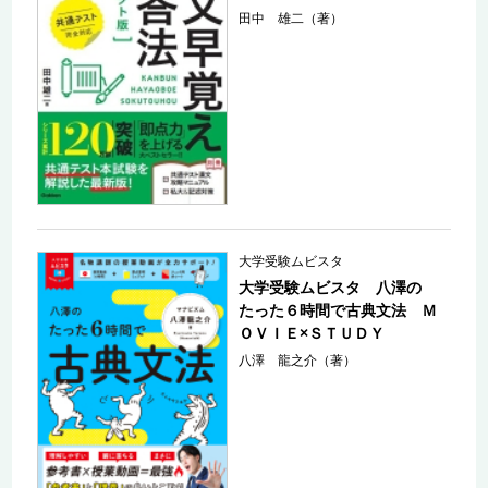
田中 雄二（著）
大学受験ムビスタ
大学受験ムビスタ 八澤の
たった６時間で古典文法 Ｍ
ＯＶＩＥ×ＳＴＵＤＹ
八澤 龍之介（著）