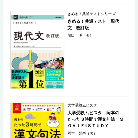
きめる！共通テストシリーズ
きめる！共通テスト 現代
文 改訂版
船口 明（著）
大学受験ムビスタ
大学受験ムビスタ 岡本の
たった３時間で漢文句法 Ｍ
ＯＶＩＥ×ＳＴＵＤＹ
岡本 梨奈（著）