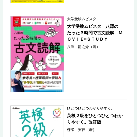
大学受験ムビスタ
大学受験ムビスタ 八澤の
たった３時間で古文読解 Ｍ
ＯＶＩＥ×ＳＴＵＤＹ
八澤 龍之介（著）
ひとつひとつわかりやすく。
英検２級をひとつひとつわか
りやすく。改訂版
柳瀬 実佳（著）