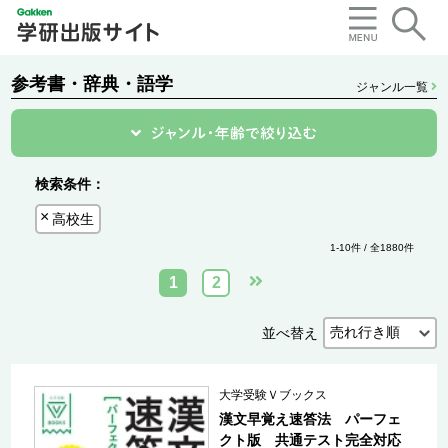
参考書・辞典・語学
ジャンル一覧
検索条件：
高校生
1-10件 / 全1880件
1
2
並べ替え
大学受験Ｖブックス
漢文早覚え速答法 パーフェ
クト版 共通テスト完全対応