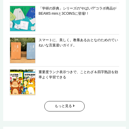
「学研の辞典」シリーズの“やばい!?”コラボ商品が
BEAMS miniと3COINSに登場!！
スマートに、美しく。教養あるおとなのためのてい
ねいな言葉遣いガイド。
重要度ランク表示つきで、ことわざ＆四字熟語を効
率よく学習できる
もっと見る