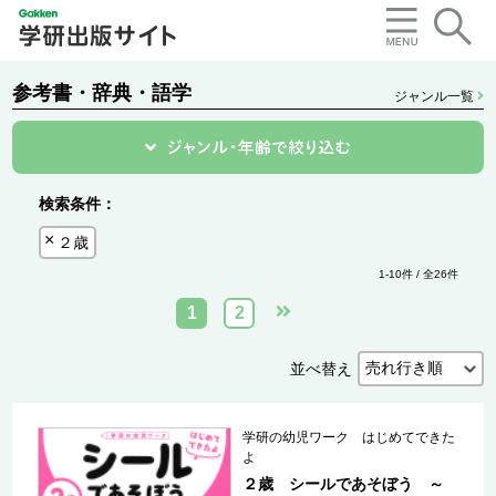
参考書・辞典・語学
ジャンル一覧
検索条件：
２歳
1-10件 / 全26件
1
2
並べ替え
学研の幼児ワーク はじめてできた
よ
２歳 シールであそぼう ～