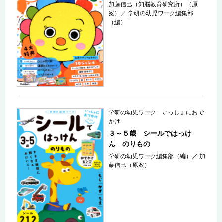
加藤信巳（知脳教育研究所）（原
案）
／
学研の幼児ワーク編集部
（編）
学研の幼児ワーク いっしょにおで
かけ
３～５歳 シールではっけ
ん のりもの
学研の幼児ワーク編集部（編）
／
加
藤信巳（原案）