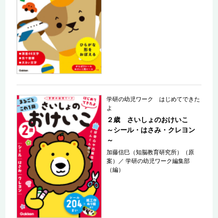
学研の幼児ワーク はじめてできた
よ
２歳 さいしょのおけいこ
～シール・はさみ・クレヨン
～
加藤信巳（知脳教育研究所）（原
案）
／
学研の幼児ワーク編集部
（編）