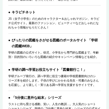
キラピチネット
JS（女子小学生）のためのキャラクター＆おしゃれマガジン、キラピ
チ公式サイト。最新のファッション、ビューティーなどおしゃれにな
れちゃう情報がもりだくさん！
ぴったりの図鑑をさがせる図鑑のポータルサイト 「学研
の図鑑WEB」
学研の図鑑の公式サイト。幼児、小学生から専門的な図鑑まで、年齢
別・目的別のいろいろな図鑑の紹介やキャンペーン情報などを紹介。
学研の調べ学習お役立ちサイト「図書館行こ！」
学研グループ発行の、調べ学習に役立つ書籍や学校図書館向けのシ
リーズ本を紹介します。子供の学びにかかわる先生・司書のみなさん
を応援し、より楽しく・実りある調べ学習を支援するサイトです。
「5分後に意外な結末」シリーズ
ラストに待ち受ける感動、笑い、人生の教訓…。大人気のショート
ショートシリーズ 学研の「5分後に意外な結末」シリーズの公式サイ