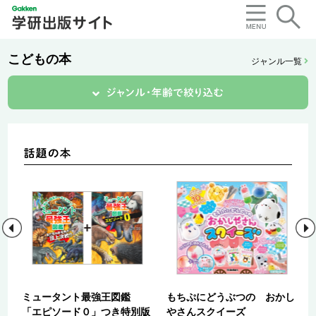
こどもの本
ジャンル一覧
宝
ミュータント最強王図鑑
もちぷにどうぶつの おかし
の
「エピソード０」つき特別版
やさんスクイーズ