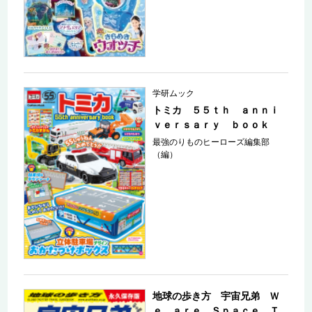
学研ムック
トミカ ５５ｔｈ ａｎｎｉ
ｖｅｒｓａｒｙ ｂｏｏｋ
最強のりものヒーローズ編集部
（編）
地球の歩き方 宇宙兄弟 Ｗ
ｅ ａｒｅ Ｓｐａｃｅ Ｔ