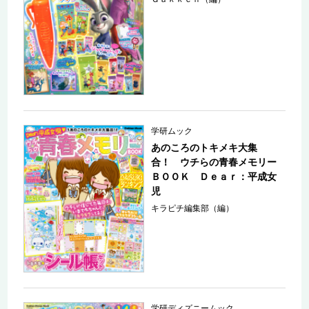
学研ムック
あのころのトキメキ大集
合！ ウチらの青春メモリー
ＢＯＯＫ Ｄｅａｒ：平成女
児
キラピチ編集部（編）
学研ディズニームック