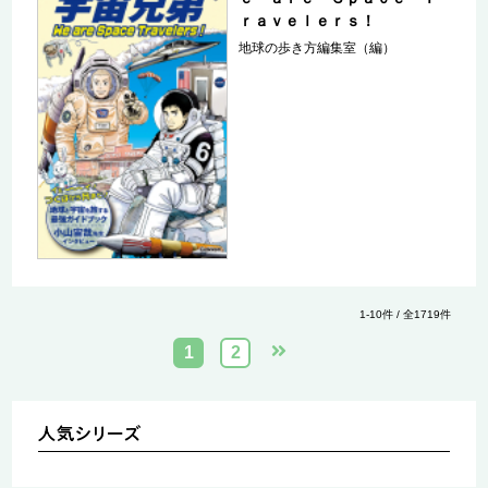
ｒａｖｅｌｅｒｓ！
地球の歩き方編集室（編）
1-10件 / 全1719件
1
2