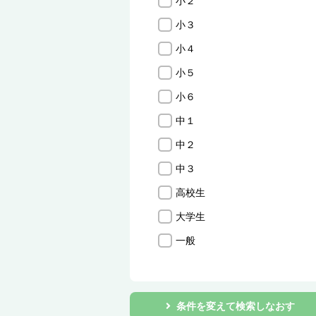
小２
小３
小４
小５
小６
中１
中２
中３
高校生
大学生
一般
条件を変えて検索しなおす