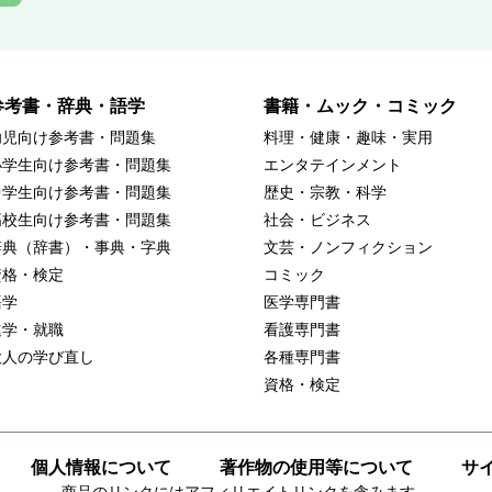
参考書・辞典・語学
書籍・ムック・コミック
幼児向け参考書・問題集
料理・健康・趣味・実用
小学生向け参考書・問題集
エンタテインメント
中学生向け参考書・問題集
歴史・宗教・科学
高校生向け参考書・問題集
社会・ビジネス
辞典（辞書）・事典・字典
文芸・ノンフィクション
資格・検定
コミック
語学
医学専門書
進学・就職
看護専門書
大人の学び直し
各種専門書
資格・検定
個人情報について
著作物の使用等について
サ