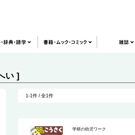
い ]
1-1件 / 全1件
学研の幼児ワーク