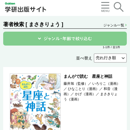
著者検索 [ まさきりょう ]
ジャンル一覧
1-1件 / 全1件
並べ替え
まんがで読む 星座と神話
藤井旭（監修）
／
いろりこ（漫画）
／
ひなことり（漫画）
／
和音（漫
画）
／
かげ（漫画）
／
まさきりょ
う（漫画）