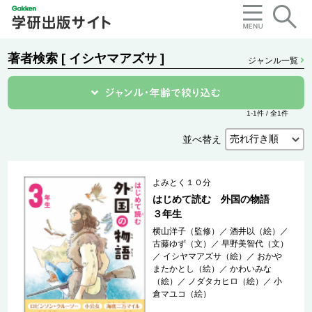
著者検索 [ イシヤマアズサ ]
ジャンル一覧
1-1件 / 全1件
並べ替え
よみとく１０分
はじめて読む 外国の物語
３年生
横山洋子（監修）
／
酒井以（絵）
／
古藤ゆず（文）
／
早野美智代（文）
／
イシヤマアズサ（絵）
／
おかや
またかとし（絵）
／
かわいみな
（絵）
／
ノダタカヒロ（絵）
／
小
倉マユコ（絵）