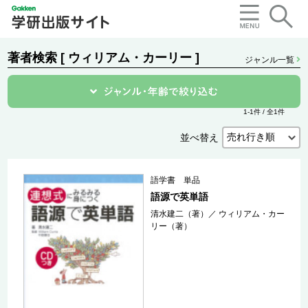
著者検索 [ ウィリアム・カーリー ]
ジャンル一覧
1-1件 / 全1件
並べ替え
語学書 単品
語源で英単語
清水建二（著）
／
ウィリアム・カー
リー（著）