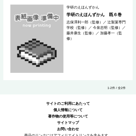
学研のえほんずかん
学研のえほんずかん 既６巻
志保澤利一郎（監修）
／
辻製菓専門
学校（監修）
／
今泉忠明（監修）
／
藤井康生（監修）
／
加藤孝一（監
修）
1-2件 / 全2件
サイトのご利用にあたって
個人情報について
著作物の使用等について
サイトマップ
お問い合わせ
商品のリンクにはアフィリエイトリンクを含みます。