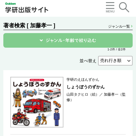
著者検索 [ 加藤孝一 ]
ジャンル一覧
1-2件 / 全2件
並べ替え
学研のえほんずかん
しょうぼうのずかん
山田タクヒロ（絵）
／
加藤孝一（監
修）