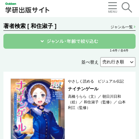
著者検索 [ 和住淑子 ]
ジャンル一覧
1-4件 / 全4件
並べ替え
やさしく読める ビジュアル伝記
ナイチンゲール
高橋うらら（文）
／
朝日川日和
（絵）
／
和住淑子（監修）
／
山本
利江（監修）