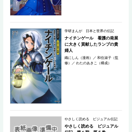
学研まんが 日本と世界の伝記
ナイチンゲール 看護の発展
に大きく貢献したランプの貴
婦人
織にしん（漫画）
／
和住淑子（監
修）
／
わたのあきこ（構成）
やさしく読める ビジュアル伝記
やさしく読める ビジュアル