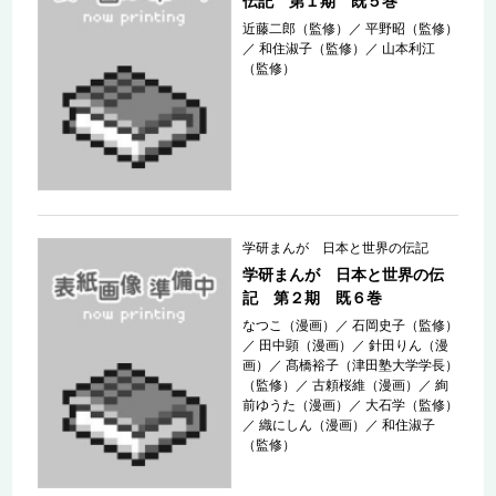
伝記 第１期 既５巻
近藤二郎（監修）
／
平野昭（監修）
／
和住淑子（監修）
／
山本利江
（監修）
学研まんが 日本と世界の伝記
学研まんが 日本と世界の伝
記 第２期 既６巻
なつこ（漫画）
／
石岡史子（監修）
／
田中顕（漫画）
／
針田りん（漫
画）
／
髙橋裕子（津田塾大学学長）
（監修）
／
古頼桜維（漫画）
／
絢
前ゆうた（漫画）
／
大石学（監修）
／
織にしん（漫画）
／
和住淑子
（監修）