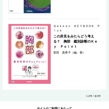
Ｇａｋｋｅｎ ＫＥＹＢＯＯＫ Ｐ
ｌｕｓ
この所見をみたらどう考え
る？ 胸部 鑑別診断のＫｅ
ｙ Ｐｏｉｎｔ
室田 真希子（編・著）
1-2件 / 全2件
サイトのご利用にあたって