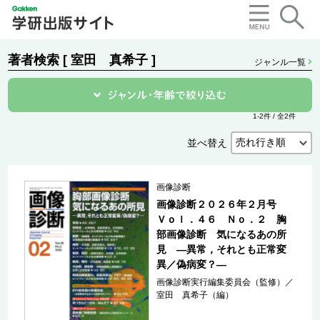
著者検索 [ 室田 真希子 ]
ジャンル一覧
1-2件 / 全2件
並べ替え
画像診断
画像診断２０２６年２月号
Ｖｏｌ．４６ Ｎｏ．２ 胸
部画像診断 気になるあの所
見 ―異常，それとも正常変
異／偽病変？―
画像診断実行編集委員会（監修）
／
室田 真希子（編）