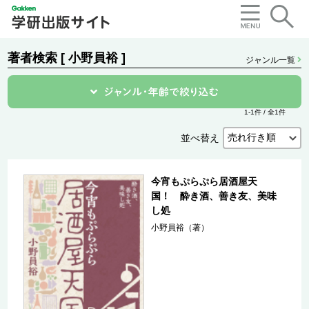
著者検索 [ 小野員裕 ]
ジャンル一覧
1-1件 / 全1件
並べ替え
今宵もぷらぷら居酒屋天
国！ 酔き酒、善き友、美味
し処
小野員裕（著）