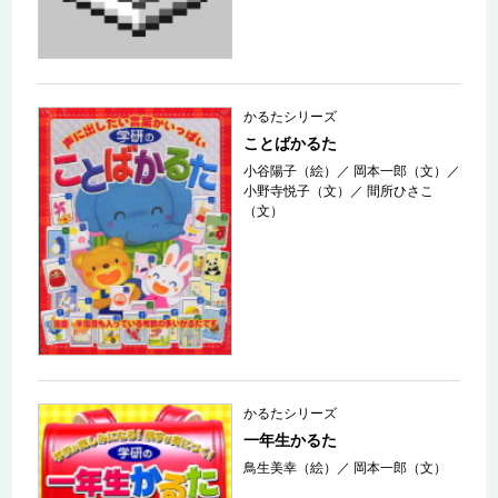
かるたシリーズ
ことばかるた
小谷陽子（絵）
／
岡本一郎（文）
／
小野寺悦子（文）
／
間所ひさこ
（文）
かるたシリーズ
一年生かるた
鳥生美幸（絵）
／
岡本一郎（文）