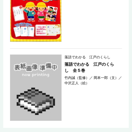
落語でわかる 江戸のくらし
落語でわかる 江戸のくら
し 全５巻
竹内誠（監修）
／
岡本一郎（文）
／
中沢正人（絵）