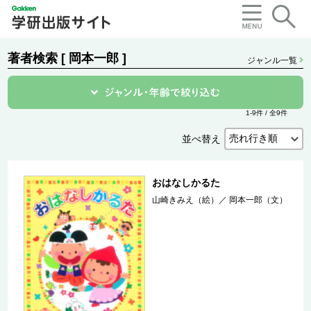
著者検索 [ 岡本一郎 ]
ジャンル一覧
1-9件 / 全9件
並べ替え
おはなしかるた
山崎きみえ（絵）
／
岡本一郎（文）