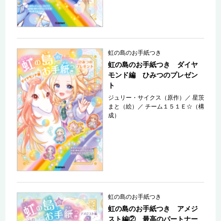
虹の島のお手紙つき
虹の島のお手紙つき ダイヤ
モンド編 ひみつのプレゼン
ト
ジュリー・サイクス（原作）
／
星茨
まと（絵）
／
チーム１５１Ｅ☆（構
成）
虹の島のお手紙つき
虹の島のお手紙つき アメジ
スト編② 最高のパートナー