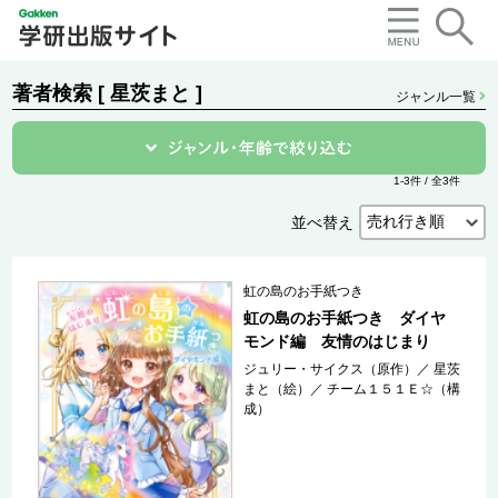
著者検索 [ 星茨まと ]
ジャンル一覧
1-3件 / 全3件
並べ替え
虹の島のお手紙つき
虹の島のお手紙つき ダイヤ
モンド編 友情のはじまり
ジュリー・サイクス（原作）
／
星茨
まと（絵）
／
チーム１５１Ｅ☆（構
成）