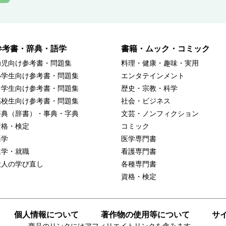
参考書・辞典・語学
書籍・ムック・コミック
幼児向け参考書・問題集
料理・健康・趣味・実用
小学生向け参考書・問題集
エンタテインメント
中学生向け参考書・問題集
歴史・宗教・科学
高校生向け参考書・問題集
社会・ビジネス
辞典（辞書）・事典・字典
文芸・ノンフィクション
資格・検定
コミック
語学
医学専門書
進学・就職
看護専門書
大人の学び直し
各種専門書
資格・検定
個人情報について
著作物の使用等について
サ