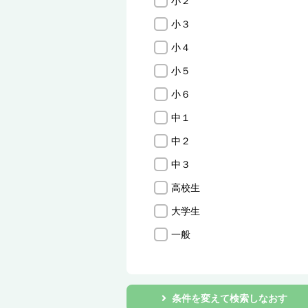
小２
小３
小４
小５
小６
中１
中２
中３
高校生
大学生
一般
条件を変えて検索しなおす