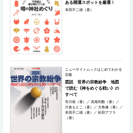
ある開運スポットを厳選！
本田不二雄（著）
ニューサイトムックはじめてわかる
宗教
図説 世界の宗教紛争 地図
で読む《神をめぐる戦い》の
すべて
市川裕（著）
／
高尾利数（著）
／
片倉もとこ（著）
／
大角修（著）
／
本田不二雄（著）
／
松田アフラ
（著）