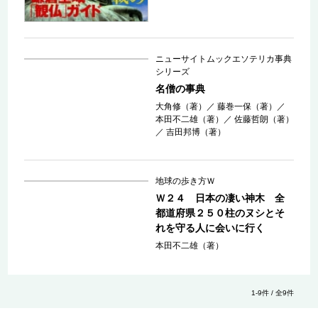
ニューサイトムックエソテリカ事典
シリーズ
名僧の事典
大角修（著）
／
藤巻一保（著）
／
本田不二雄（著）
／
佐藤哲朗（著）
／
吉田邦博（著）
地球の歩き方Ｗ
Ｗ２４ 日本の凄い神木 全
都道府県２５０柱のヌシとそ
れを守る人に会いに行く