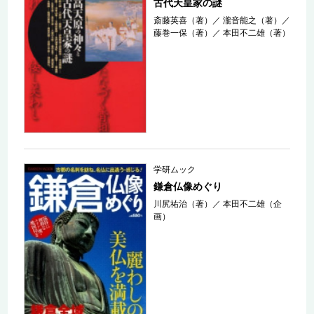
古代天皇家の謎
斎藤英喜（著）
／
瀧音能之（著）
／
藤巻一保（著）
／
本田不二雄（著）
学研ムック
鎌倉仏像めぐり
川尻祐治（著）
／
本田不二雄（企
画）