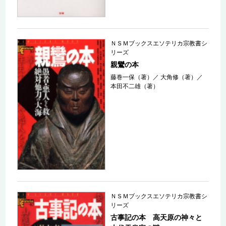
ＮＳＭブックスエソテリカ宗教書シ
リーズ
親鸞の本
藤巻一保（著）
／
大角修（著）
／
本田不二雄（著）
ＮＳＭブックスエソテリカ宗教書シ
リーズ
古事記の本 高天原の神々と