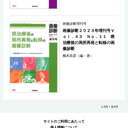
画像診断増刊号
画像診断２０２３年増刊号Ｖ
ｏｌ．４３ Ｎｏ．１１ 癌
治療後の局所再発と転移の画
像診断
楠本昌彦（編・著）
1-5件 / 全5件
サイトのご利用にあたって
個人情報について