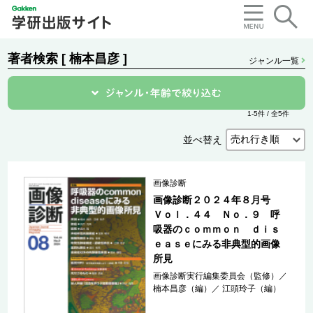
著者検索 [ 楠本昌彦 ]
ジャンル一覧
1-5件 / 全5件
並べ替え
画像診断
画像診断２０２４年８月号
Ｖｏｌ．４４ Ｎｏ．９ 呼
吸器のｃｏｍｍｏｎ ｄｉｓ
ｅａｓｅにみる非典型的画像
所見
画像診断実行編集委員会（監修）
／
楠本昌彦（編）
／
江頭玲子（編）