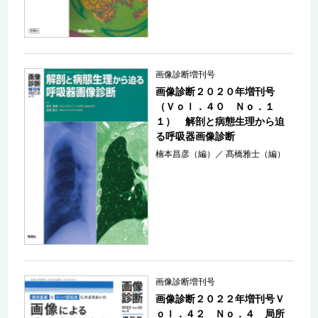
画像診断増刊号
画像診断２０２０年増刊号
（Ｖｏｌ．４０ Ｎｏ．１
１） 解剖と病態生理から迫
る呼吸器画像診断
楠本昌彦（編）
／
髙橋雅士（編）
画像診断増刊号
画像診断２０２２年増刊号Ｖ
ｏｌ．４２ Ｎｏ．４ 局所