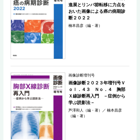
進展とリンパ節転移に力点を
おいた画像による癌の病期診
断２０２２
楠本昌彦（編・著）
画像診断増刊号
画像診断２０２３年増刊号Ｖ
ｏｌ．４３ Ｎｏ．４ 胸部
Ｘ線診断再入門 －症例から
学ぶ読影法－
芦澤和人（編・著）
／
楠本昌彦
（編・著）