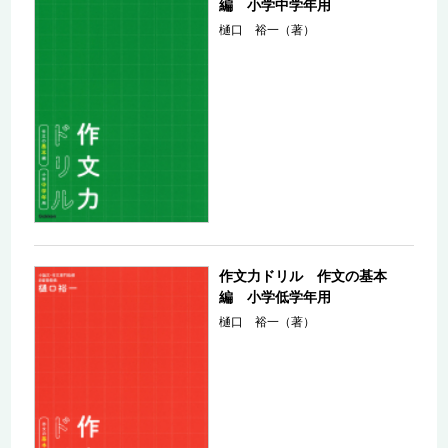
編 小学中学年用
樋口 裕一（著）
作文力ドリル 作文の基本
編 小学低学年用
樋口 裕一（著）