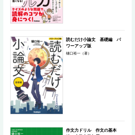
読むだけ小論文 基礎編 パ
ワーアップ版
樋口裕一（著）
作文力ドリル 作文の基本