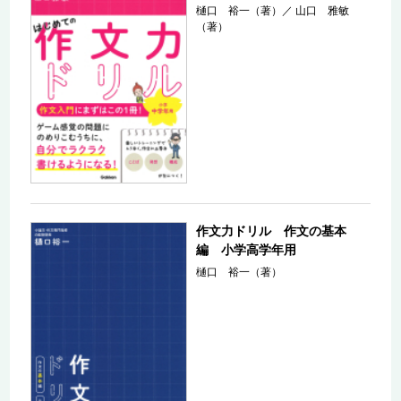
樋口 裕一（著）
／
山口 雅敏
（著）
作文力ドリル 作文の基本
編 小学高学年用
樋口 裕一（著）