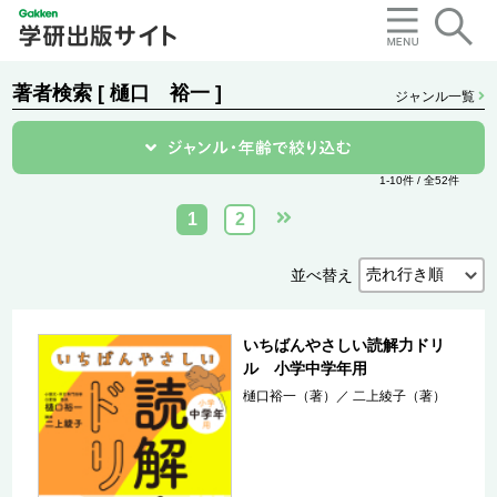
著者検索 [ 樋口 裕一 ]
ジャンル一覧
1-10件 / 全52件
1
2
並べ替え
いちばんやさしい読解力ドリ
ル 小学中学年用
樋口裕一（著）
／
二上綾子（著）