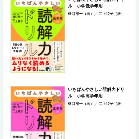
ル 小学低学年用
樋口裕一（著）
／
二上綾子（著）
いちばんやさしい読解力ドリ
ル 小学高学年用
樋口裕一（著）
／
二上綾子（著）