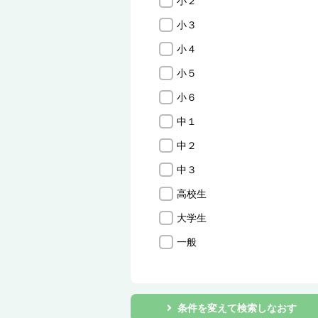
小２
小３
小４
小５
小６
中１
中２
中３
高校生
大学生
一般
条件を変えて検索しなおす