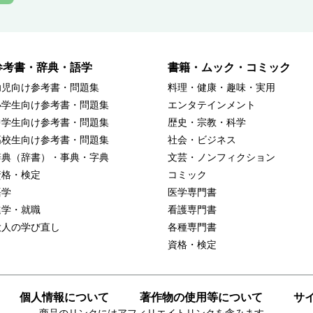
参考書・辞典・語学
書籍・ムック・コミック
幼児向け参考書・問題集
料理・健康・趣味・実用
小学生向け参考書・問題集
エンタテインメント
中学生向け参考書・問題集
歴史・宗教・科学
高校生向け参考書・問題集
社会・ビジネス
辞典（辞書）・事典・字典
文芸・ノンフィクション
資格・検定
コミック
語学
医学専門書
進学・就職
看護専門書
大人の学び直し
各種専門書
資格・検定
個人情報について
著作物の使用等について
サ