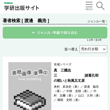
著者検索 [ 渡邊 義浩 ]
ジャンル一覧
1-1件 / 全1件
並べ替え
名城シリーズ
真 三國志
三 諸葛孔明
の戦いと秋風五丈原
来村 多加史（著）
／
渡邊 義浩
（著）
／
中林 史朗（著）
／
中
村 圭爾（著）
／
山口 久和（著）
／
關尾 史郎（著）