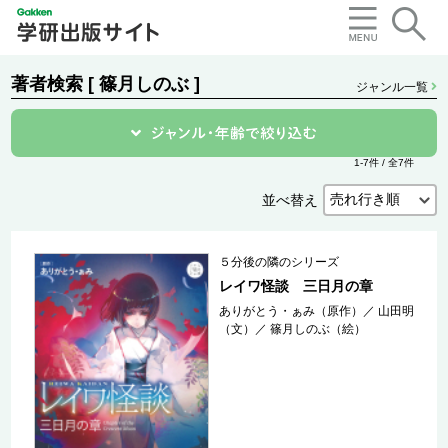
著者検索 [ 篠月しのぶ ]
ジャンル一覧
1-7件 / 全7件
並べ替え
５分後の隣のシリーズ
レイワ怪談 三日月の章
ありがとう・ぁみ（原作）
／
山田明
（文）
／
篠月しのぶ（絵）