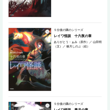
５分後の隣のシリーズ
レイワ怪談 十六夜の章
ありがとう・ぁみ（原作）
／
山田明
（文）
／
篠月しのぶ（絵）
５分後の隣のシリーズ
レイワ怪談 青月の章