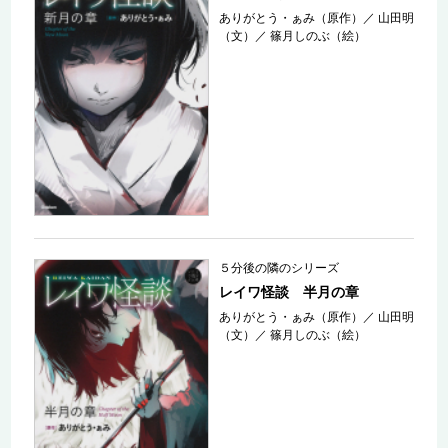
ありがとう・ぁみ（原作）
／
山田明
（文）
／
篠月しのぶ（絵）
５分後の隣のシリーズ
レイワ怪談 半月の章
ありがとう・ぁみ（原作）
／
山田明
（文）
／
篠月しのぶ（絵）