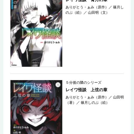
ありがとう・ぁみ（原作）
／
篠月し
のぶ（絵）
／
山田明（文）
５分後の隣のシリーズ
レイワ怪談 上弦の章
ありがとう・ぁみ（原作）
／
山田明
（著）
／
篠月しのぶ（絵）