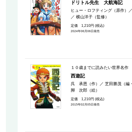
ドリトル先生 大航海記
ヒュー・ロフティング（原作）
／
横山洋子（監修）
定価 1,210円 (税込)
2024年06月06日発売
１０歳までに読みたい世界名作
西遊記
呉 承恩（作）
／
芝田勝茂（編
脚 次郎（絵）
定価 1,210円 (税込)
2015年02月05日発売