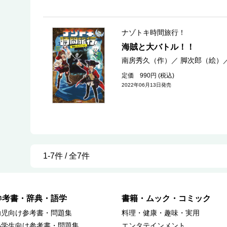
ナゾトキ時間旅行！
海賊と大バトル！！
南房秀久（作）
／
脚次郎（絵）
定価 990円 (税込)
2022年06月13日発売
1-7件 / 全7件
参考書・辞典・語学
書籍・ムック・コミック
幼児向け参考書・問題集
料理・健康・趣味・実用
小学生向け参考書・問題集
エンタテインメント