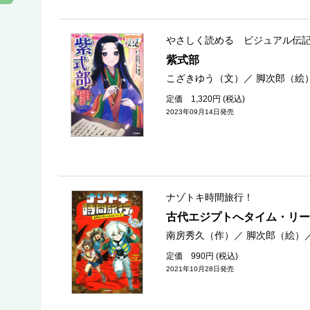
やさしく読める ビジュアル伝
紫式部
こざきゆう（文）
／
脚次郎（絵
定価 1,320円 (税込)
2023年09月14日発売
ナゾトキ時間旅行！
古代エジプトへタイム・リー
南房秀久（作）
／
脚次郎（絵）
定価 990円 (税込)
2021年10月28日発売