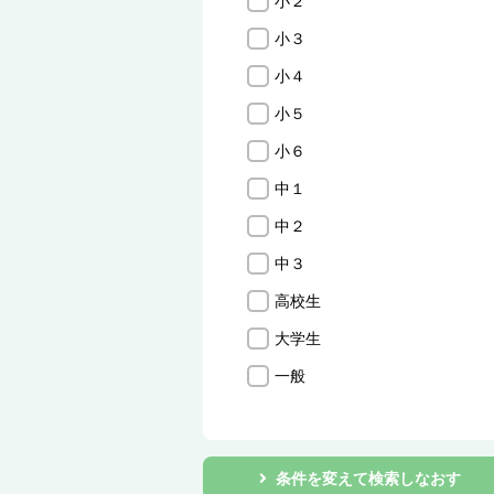
小２
小３
小４
小５
小６
中１
中２
中３
高校生
大学生
一般
条件を変えて検索しなおす