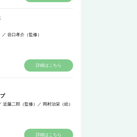
記
）
／
谷口孝介（監修）
詳細はこちら
プ
／
近藤二郎（監修）
／
岡村治栄（絵）
詳細はこちら