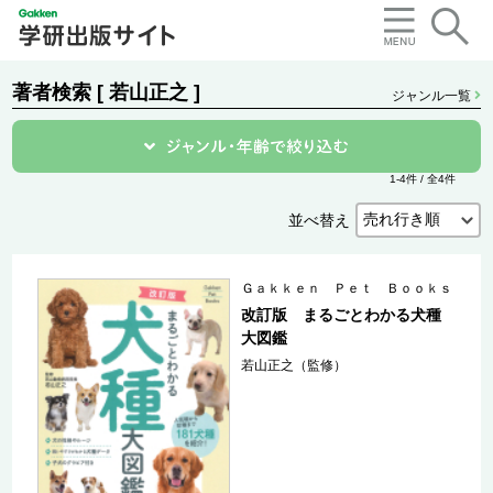
著者検索 [ 若山正之 ]
ジャンル一覧
1-4件 / 全4件
並べ替え
Ｇａｋｋｅｎ Ｐｅｔ Ｂｏｏｋｓ
改訂版 まるごとわかる犬種
大図鑑
若山正之（監修）