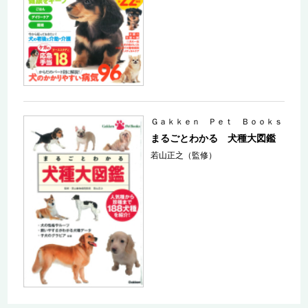
Ｇａｋｋｅｎ Ｐｅｔ Ｂｏｏｋｓ
まるごとわかる 犬種大図鑑
若山正之（監修）