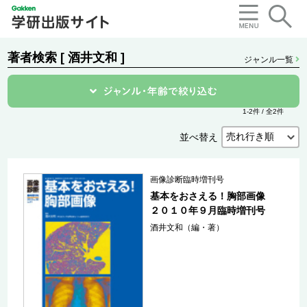
著者検索 [ 酒井文和 ]
ジャンル一覧
1-2件 / 全2件
並べ替え
画像診断臨時増刊号
基本をおさえる！胸部画像
２０１０年９月臨時増刊号
酒井文和（編・著）