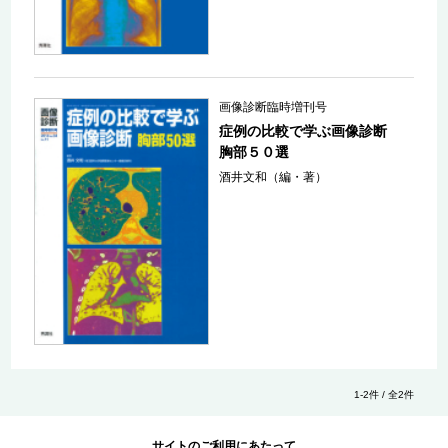
画像診断臨時増刊号
症例の比較で学ぶ画像診断
胸部５０選
酒井文和（編・著）
1-2件 / 全2件
サイトのご利用にあたって