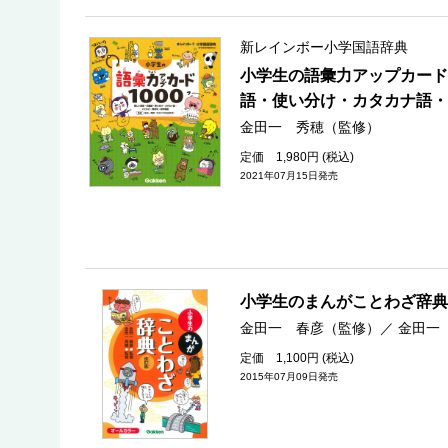
新レインボー小学国語辞典
小学生の語彙力アップカード
語・使い分け・カタカナ語・
金田一 秀穂（監修）
定価 1,980円 (税込)
2021年07月15日発売
小学生のまんがことわざ辞典
金田一 春彦（監修）
／
金田一
定価 1,100円 (税込)
2015年07月09日発売