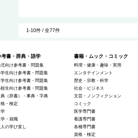
1-10件 / 全77件
参考書・辞典・語学
書籍・ムック・コミック
幼児向け参考書・問題集
料理・健康・趣味・実用
小学生向け参考書・問題集
エンタテインメント
中学生向け参考書・問題集
歴史・宗教・科学
高校生向け参考書・問題集
社会・ビジネス
辞典（辞書）・事典・字典
文芸・ノンフィクション
資格・検定
コミック
語学
医学専門書
進学・就職
看護専門書
大人の学び直し
各種専門書
資格・検定