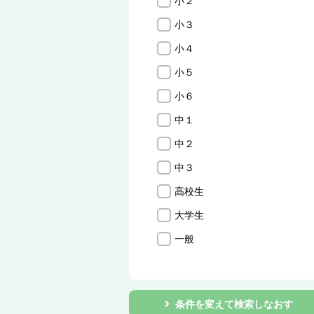
小２
小３
小４
小５
小６
中１
中２
中３
高校生
大学生
一般
条件を変えて検索しなおす