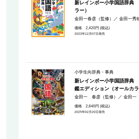
新レインボー小学国語辞典 
ラー）
金田一春彦（監修）
／
金田一秀
価格 2,420円 (税込)
2023年12月07日発売
小学生向辞典・事典
新レインボー小学国語辞典 
鑑エディション（オールカラ
金田一 春彦（監修）
／
金田一
価格 2,640円 (税込)
2025年02月20日発売