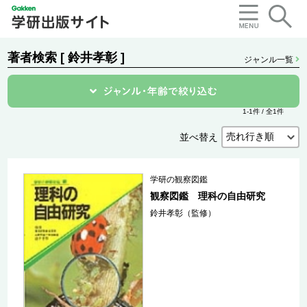
著者検索 [ 鈴井孝彰 ]
ジャンル一覧
1-1件 / 全1件
並べ替え
学研の観察図鑑
観察図鑑 理科の自由研究
鈴井孝彰（監修）