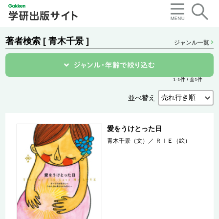
著者検索 [ 青木千景 ]
ジャンル一覧
1-1件 / 全1件
並べ替え
愛をうけとった日
青木千景（文）
／
ＲＩＥ（絵）