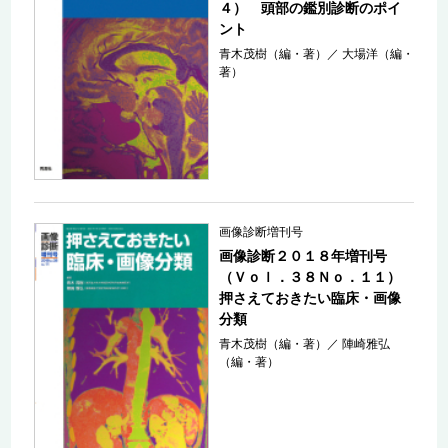
４） 頭部の鑑別診断のポイ
ント
青木茂樹（編・著）
／
大場洋（編・
著）
画像診断増刊号
画像診断２０１８年増刊号
（Ｖｏｌ．３８Ｎｏ．１１）
押さえておきたい臨床・画像
分類
青木茂樹（編・著）
／
陣崎雅弘
（編・著）