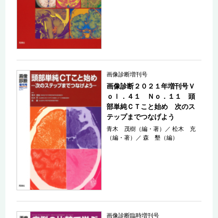
画像診断増刊号
画像診断２０２１年増刊号Ｖ
ｏｌ．４１ Ｎｏ．１１ 頭
部単純ＣＴこと始め 次のス
テップまでつなげよう
青木 茂樹（編・著）
／
松木 充
（編・著）
／
森 墾（編）
画像診断臨時増刊号