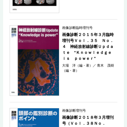
画像診断臨時増刊号
画像診断２０１５年３月臨時
増刊号Ｖｏｌ．３５ Ｎｏ．
４ 神経放射線診断Ｕｐｄａ
ｔｅ “Ｋｎｏｗｌｅｄｇｅ
ｉｓ ｐｏｗｅｒ”
大場 洋（編・著）
／
青木 茂樹
（編・著）
画像診断増刊号
画像診断２０１８年３月増刊
号（Ｖｏｌ．３８Ｎｏ．