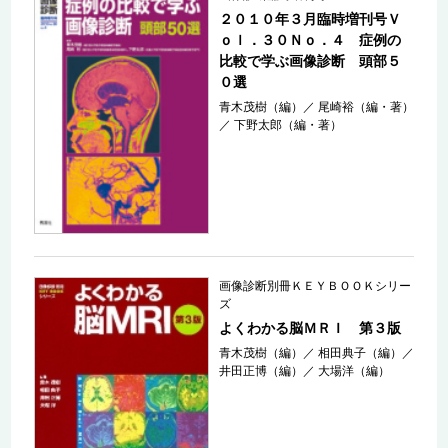
２０１０年３月臨時増刊号Ｖ
ｏｌ．３０Ｎｏ．４ 症例の
比較で学ぶ画像診断 頭部５
０選
青木茂樹（編）
／
尾崎裕（編・著）
／
下野太郎（編・著）
画像診断別冊ＫＥＹＢＯＯＫシリー
ズ
よくわかる脳ＭＲＩ 第３版
青木茂樹（編）
／
相田典子（編）
／
井田正博（編）
／
大場洋（編）