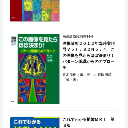
画像診断臨時増刊号
画像診断２０１２年臨時増刊
号Ｖｏｌ．３２Ｎｏ．４ こ
の画像を見たらほぼ決まり！
パターン認識からのアプロー
チ
青木茂樹（編・著）
／
福田国彦
（編・著）
これでわかる拡散ＭＲＩ 第
３版