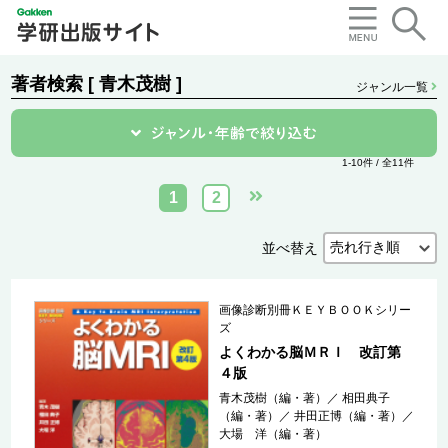
著者検索 [ 青木茂樹 ]
ジャンル一覧
1-10件 / 全11件
1
2
並べ替え
画像診断別冊ＫＥＹＢＯＯＫシリー
ズ
よくわかる脳ＭＲＩ 改訂第
４版
青木茂樹（編・著）
／
相田典子
（編・著）
／
井田正博（編・著）
／
大場 洋（編・著）