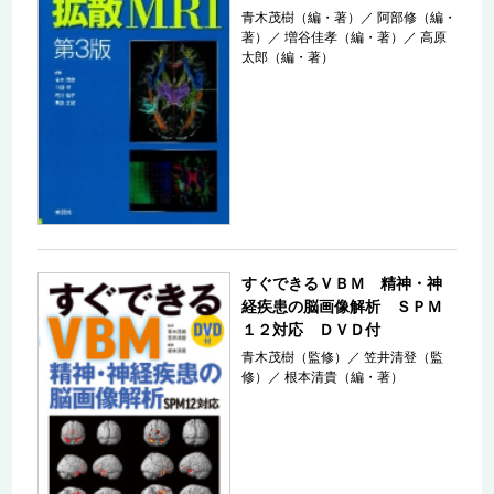
青木茂樹（編・著）
／
阿部修（編・
著）
／
増谷佳孝（編・著）
／
高原
太郎（編・著）
すぐできるＶＢＭ 精神・神
経疾患の脳画像解析 ＳＰＭ
１２対応 ＤＶＤ付
青木茂樹（監修）
／
笠井清登（監
修）
／
根本清貴（編・著）