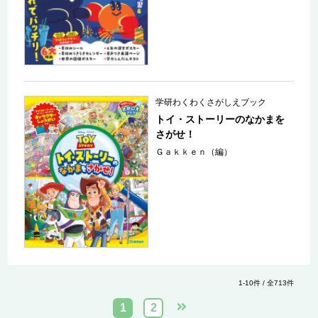
学研わくわくさがしえブック
トイ・ストーリーのなかまを
さがせ！
Ｇａｋｋｅｎ（編）
1-10件 / 全713件
1
2