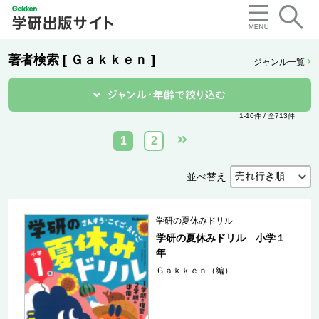
著者検索 [ Ｇａｋｋｅｎ ]
ジャンル一覧
1-10件 / 全713件
1
2
並べ替え
学研の夏休みドリル
学研の夏休みドリル 小学１
年
Ｇａｋｋｅｎ（編）