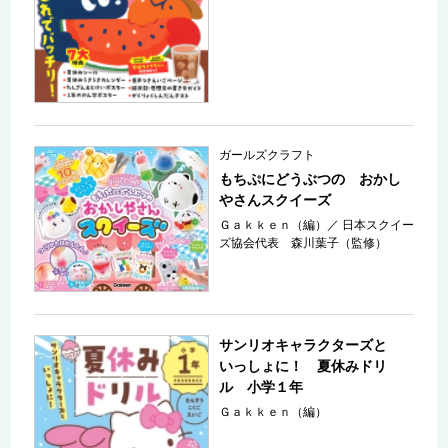
ガールズクラフト
もちぷにどうぶつの おかし
やさんスクイーズ
Ｇａｋｋｅｎ（編）
／
日本スクイー
ズ協会代表 森川葉子（監修）
サンリオキャラクターズと
いっしょに！ 夏休みドリ
ル 小学１年
Ｇａｋｋｅｎ（編）