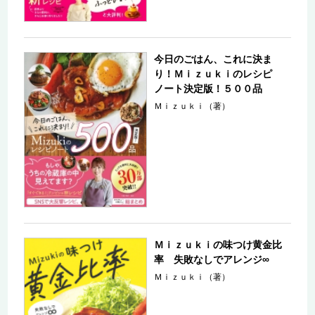
今日のごはん、これに決ま
り！Ｍｉｚｕｋｉのレシピ
ノート決定版！５００品
Ｍｉｚｕｋｉ（著）
Ｍｉｚｕｋｉの味つけ黄金比
率 失敗なしでアレンジ∞
Ｍｉｚｕｋｉ（著）