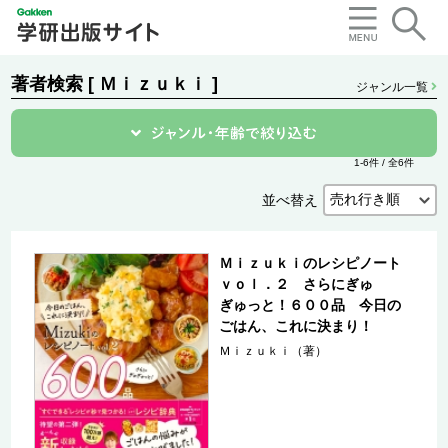
著者検索 [ Ｍｉｚｕｋｉ ]
ジャンル一覧
1-6件 / 全6件
並べ替え
Ｍｉｚｕｋｉのレシピノート
ｖｏｌ．２ さらにぎゅ
ぎゅっと！６００品 今日の
ごはん、これに決まり！
Ｍｉｚｕｋｉ（著）