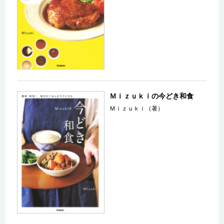
Ｍｉｚｕｋｉの今どき和食
Ｍｉｚｕｋｉ（著）