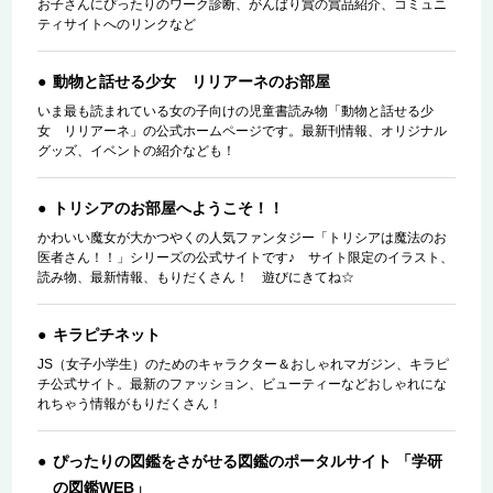
お子さんにぴったりのワーク診断、がんばり賞の賞品紹介、コミュニ
ティサイトへのリンクなど
動物と話せる少女 リリアーネのお部屋
いま最も読まれている女の子向けの児童書読み物「動物と話せる少
女 リリアーネ」の公式ホームページです。最新刊情報、オリジナル
グッズ、イベントの紹介なども！
トリシアのお部屋へようこそ！！
かわいい魔女が大かつやくの人気ファンタジー「トリシアは魔法のお
医者さん！！」シリーズの公式サイトです♪ サイト限定のイラスト、
読み物、最新情報、もりだくさん！ 遊びにきてね☆
キラピチネット
JS（女子小学生）のためのキャラクター＆おしゃれマガジン、キラピ
チ公式サイト。最新のファッション、ビューティーなどおしゃれにな
れちゃう情報がもりだくさん！
ぴったりの図鑑をさがせる図鑑のポータルサイト 「学研
の図鑑WEB」