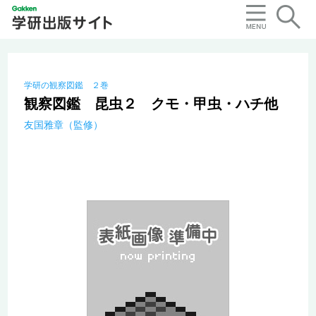
学研の観察図鑑 ２巻
観察図鑑 昆虫２ クモ・甲虫・ハチ他
友国雅章（監修）