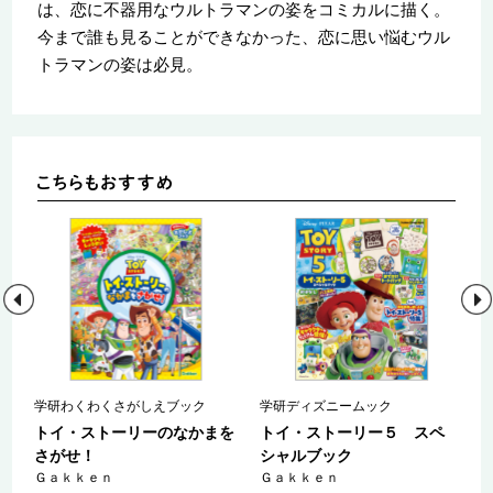
は、恋に不器用なウルトラマンの姿をコミカルに描く。
今まで誰も見ることができなかった、恋に思い悩むウル
トラマンの姿は必見。
ー
学研わくわくさがしえブック
学研ディズニームック
トイ・ストーリーのなかまを
トイ・ストーリー５ スペ
な
さがせ！
シャルブック
Ｇａｋｋｅｎ
Ｇａｋｋｅｎ