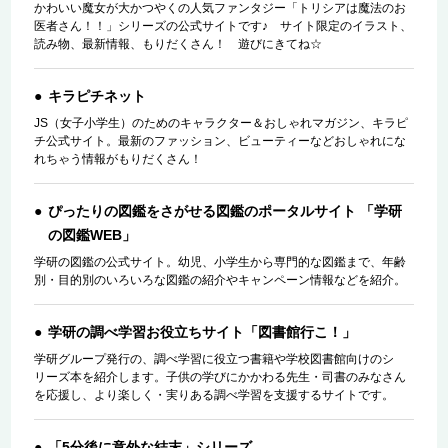
かわいい魔女が大かつやくの人気ファンタジー「トリシアは魔法のお
医者さん！！」シリーズの公式サイトです♪ サイト限定のイラスト、
読み物、最新情報、もりだくさん！ 遊びにきてね☆
キラピチネット
JS（女子小学生）のためのキャラクター＆おしゃれマガジン、キラピ
チ公式サイト。最新のファッション、ビューティーなどおしゃれにな
れちゃう情報がもりだくさん！
ぴったりの図鑑をさがせる図鑑のポータルサイト 「学研
の図鑑WEB」
学研の図鑑の公式サイト。幼児、小学生から専門的な図鑑まで、年齢
別・目的別のいろいろな図鑑の紹介やキャンペーン情報などを紹介。
学研の調べ学習お役立ちサイト「図書館行こ！」
学研グループ発行の、調べ学習に役立つ書籍や学校図書館向けのシ
リーズ本を紹介します。子供の学びにかかわる先生・司書のみなさん
を応援し、より楽しく・実りある調べ学習を支援するサイトです。
「5分後に意外な結末」シリーズ