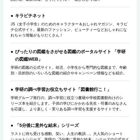
キラピチネット
JS（女子小学生）のためのキャラクター＆おしゃれマガジン、キラピ
チ公式サイト。最新のファッション、ビューティーなどおしゃれにな
れちゃう情報がもりだくさん！
ぴったりの図鑑をさがせる図鑑のポータルサイト 「学研
の図鑑WEB」
学研の図鑑の公式サイト。幼児、小学生から専門的な図鑑まで、年齢
別・目的別のいろいろな図鑑の紹介やキャンペーン情報などを紹介。
学研の調べ学習お役立ちサイト「図書館行こ！」
学研グループ発行の、調べ学習に役立つ書籍や学校図書館向けのシ
リーズ本を紹介します。子供の学びにかかわる先生・司書のみなさん
を応援し、より楽しく・実りある調べ学習を支援するサイトです。
「5分後に意外な結末」シリーズ
ラストに待ち受ける感動、笑い、人生の教訓…。大人気のショート
ショートシリーズ 学研の「5分後に意外な結末」シリーズの公式サイ