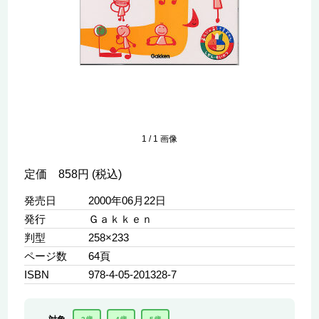
1
/
1
画像
定価 858円 (税込)
発売日
2000年06月22日
発行
Ｇａｋｋｅｎ
判型
258×233
ページ数
64頁
ISBN
978-4-05-201328-7