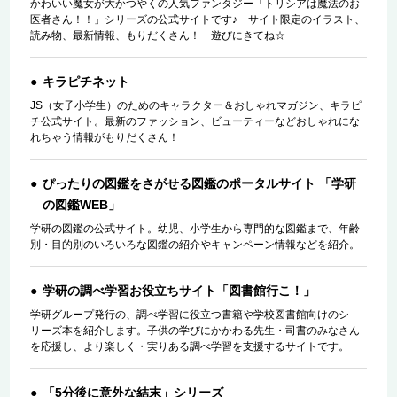
かわいい魔女が大かつやくの人気ファンタジー「トリシアは魔法のお
医者さん！！」シリーズの公式サイトです♪ サイト限定のイラスト、
読み物、最新情報、もりだくさん！ 遊びにきてね☆
キラピチネット
JS（女子小学生）のためのキャラクター＆おしゃれマガジン、キラピ
チ公式サイト。最新のファッション、ビューティーなどおしゃれにな
れちゃう情報がもりだくさん！
ぴったりの図鑑をさがせる図鑑のポータルサイト 「学研
の図鑑WEB」
学研の図鑑の公式サイト。幼児、小学生から専門的な図鑑まで、年齢
別・目的別のいろいろな図鑑の紹介やキャンペーン情報などを紹介。
学研の調べ学習お役立ちサイト「図書館行こ！」
学研グループ発行の、調べ学習に役立つ書籍や学校図書館向けのシ
リーズ本を紹介します。子供の学びにかかわる先生・司書のみなさん
を応援し、より楽しく・実りある調べ学習を支援するサイトです。
「5分後に意外な結末」シリーズ