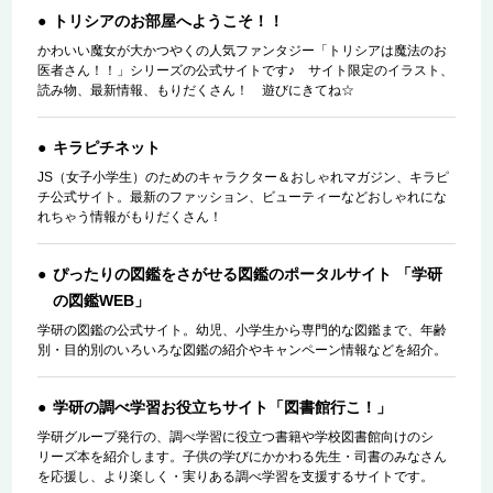
トリシアのお部屋へようこそ！！
かわいい魔女が大かつやくの人気ファンタジー「トリシアは魔法のお
医者さん！！」シリーズの公式サイトです♪ サイト限定のイラスト、
読み物、最新情報、もりだくさん！ 遊びにきてね☆
キラピチネット
JS（女子小学生）のためのキャラクター＆おしゃれマガジン、キラピ
チ公式サイト。最新のファッション、ビューティーなどおしゃれにな
れちゃう情報がもりだくさん！
ぴったりの図鑑をさがせる図鑑のポータルサイト 「学研
の図鑑WEB」
学研の図鑑の公式サイト。幼児、小学生から専門的な図鑑まで、年齢
別・目的別のいろいろな図鑑の紹介やキャンペーン情報などを紹介。
学研の調べ学習お役立ちサイト「図書館行こ！」
学研グループ発行の、調べ学習に役立つ書籍や学校図書館向けのシ
リーズ本を紹介します。子供の学びにかかわる先生・司書のみなさん
を応援し、より楽しく・実りある調べ学習を支援するサイトです。