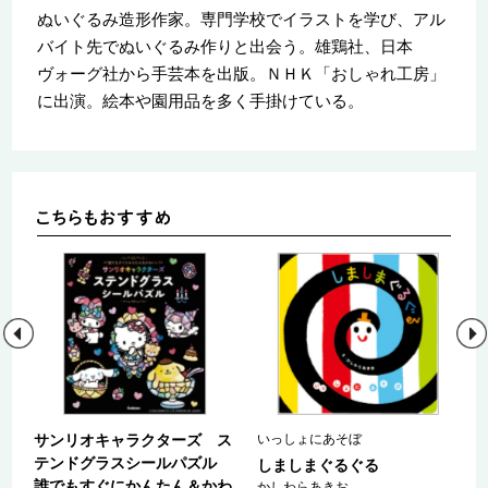
ぬいぐるみ造形作家。専門学校でイラストを学び、アル
バイト先でぬいぐるみ作りと出会う。雄鶏社、日本
ヴォーグ社から手芸本を出版。ＮＨＫ「おしゃれ工房」
に出演。絵本や園用品を多く手掛けている。
サンリオキャラクターズ ス
いっしょにあそぼ
テンドグラスシールパズル
つ
しましまぐるぐる
誰でもすぐにかんたん＆かわ
かしわらあきお