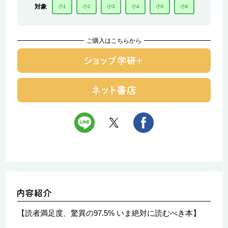
対象
小1
小2
小3
小4
小5
小6
ご購入はこちらから
【読者満足度、驚異の97.5% いま絶対に読むべき本】