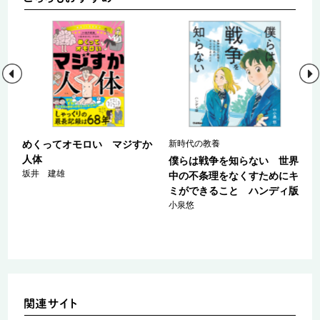
郎
めくってオモロい マジすか
新時代の教養
県
人体
僕らは戦争を知らない 世界
坂井 建雄
中の不条理をなくすためにキ
ミができること ハンディ版
小泉悠