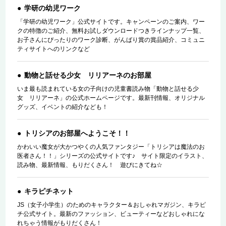
学研の幼児ワーク
「学研の幼児ワーク」公式サイトです。キャンペーンのご案内、ワー
クの特徴のご紹介、無料お試しダウンロードつきラインナップ一覧、
お子さんにぴったりのワーク診断、がんばり賞の賞品紹介、コミュニ
ティサイトへのリンクなど
動物と話せる少女 リリアーネのお部屋
いま最も読まれている女の子向けの児童書読み物「動物と話せる少
女 リリアーネ」の公式ホームページです。最新刊情報、オリジナル
グッズ、イベントの紹介なども！
トリシアのお部屋へようこそ！！
かわいい魔女が大かつやくの人気ファンタジー「トリシアは魔法のお
医者さん！！」シリーズの公式サイトです♪ サイト限定のイラスト、
読み物、最新情報、もりだくさん！ 遊びにきてね☆
キラピチネット
JS（女子小学生）のためのキャラクター＆おしゃれマガジン、キラピ
チ公式サイト。最新のファッション、ビューティーなどおしゃれにな
れちゃう情報がもりだくさん！