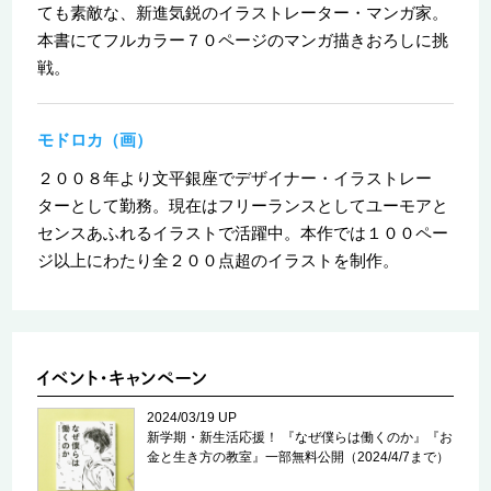
ても素敵な、新進気鋭のイラストレーター・マンガ家。
本書にてフルカラー７０ページのマンガ描きおろしに挑
戦。
モドロカ（画）
２００８年より文平銀座でデザイナー・イラストレー
ターとして勤務。現在はフリーランスとしてユーモアと
センスあふれるイラストで活躍中。本作では１００ペー
ジ以上にわたり全２００点超のイラストを制作。
2024/03/19 UP
新学期・新生活応援！ 『なぜ僕らは働くのか』『お
金と生き方の教室』一部無料公開（2024/4/7まで）