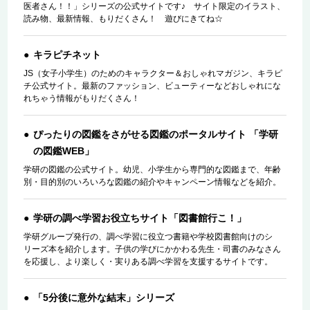
医者さん！！」シリーズの公式サイトです♪ サイト限定のイラスト、
読み物、最新情報、もりだくさん！ 遊びにきてね☆
キラピチネット
JS（女子小学生）のためのキャラクター＆おしゃれマガジン、キラピ
チ公式サイト。最新のファッション、ビューティーなどおしゃれにな
れちゃう情報がもりだくさん！
ぴったりの図鑑をさがせる図鑑のポータルサイト 「学研
の図鑑WEB」
学研の図鑑の公式サイト。幼児、小学生から専門的な図鑑まで、年齢
別・目的別のいろいろな図鑑の紹介やキャンペーン情報などを紹介。
学研の調べ学習お役立ちサイト「図書館行こ！」
学研グループ発行の、調べ学習に役立つ書籍や学校図書館向けのシ
リーズ本を紹介します。子供の学びにかかわる先生・司書のみなさん
を応援し、より楽しく・実りある調べ学習を支援するサイトです。
「5分後に意外な結末」シリーズ