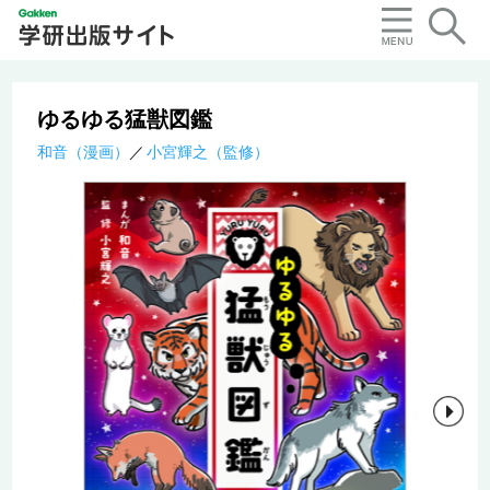
ゆるゆる猛獣図鑑
和音（漫画）
小宮輝之（監修）