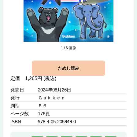
1
/
6
画像
ためし読み
定価 1,265円 (税込)
発売日
2024年08月26日
発行
Ｇａｋｋｅｎ
判型
Ｂ６
ページ数
176頁
ISBN
978-4-05-205949-0