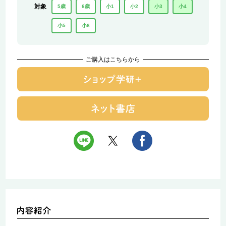
対象
5歳
6歳
小1
小2
小3
小4
小5
小6
ご購入はこちらから