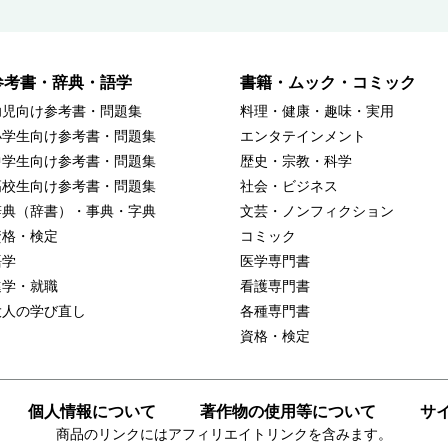
参考書・辞典・語学
書籍・ムック・コミック
幼児向け参考書・問題集
料理・健康・趣味・実用
小学生向け参考書・問題集
エンタテインメント
中学生向け参考書・問題集
歴史・宗教・科学
高校生向け参考書・問題集
社会・ビジネス
辞典（辞書）・事典・字典
文芸・ノンフィクション
資格・検定
コミック
語学
医学専門書
進学・就職
看護専門書
大人の学び直し
各種専門書
資格・検定
個人情報について
著作物の使用等について
サ
商品のリンクにはアフィリエイトリンクを含みます。