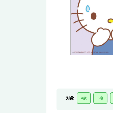
対象
4歳
5歳