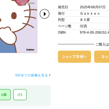
発売日
2025年08月07日
発行
Ｇａｋｋｅｎ
判型
Ｂ５変
ページ数
32頁
ISBN
978-4-05-206151-
ご購入は
6件全ての画像を見る
6歳
小1