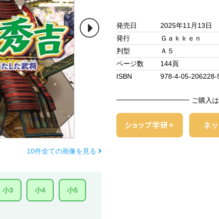
発売日
2025年11月13日
発行
Ｇａｋｋｅｎ
判型
Ａ５
ページ数
144頁
ISBN
978-4-05-206228-
ご購入は
10件全ての画像を見る
小3
小4
小5