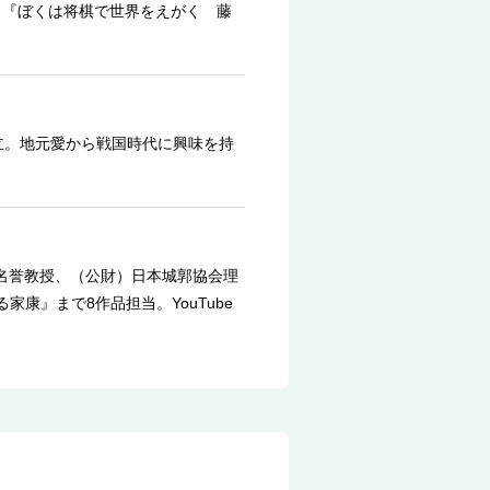
。『ぼくは将棋で世界をえがく 藤
立。地元愛から戦国時代に興味を持
学名誉教授、（公財）日本城郭協会理
家康』まで8作品担当。YouTube