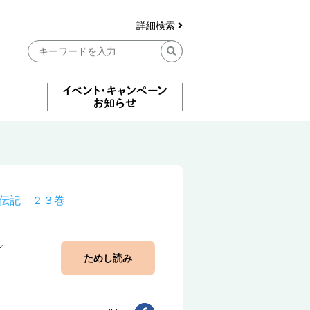
詳細検索
伝記 ２３巻
ためし読み