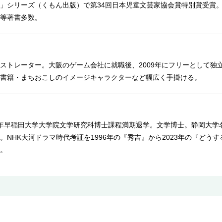
」シリーズ（くもん出版）で第34回日本児童文芸家協会賞特別賞受賞
等著書多数。
ストレーター。大阪のゲーム会社に就職後、2009年にフリーとして独
書籍・まちおこしのイメージキャラクターなど幅広く手掛ける。
972年早稲田大学大学院文学研究科博士課程満期退学。文学博士。静岡大
NHK大河ドラマ時代考証を1996年の『秀吉』から2023年の『どうする
。