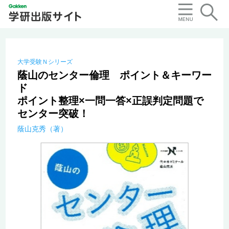
大学受験Ｎシリーズ
蔭山のセンター倫理 ポイント＆キーワー
ド
ポイント整理×一問一答×正誤判定問題で
センター突破！
蔭山克秀（著）