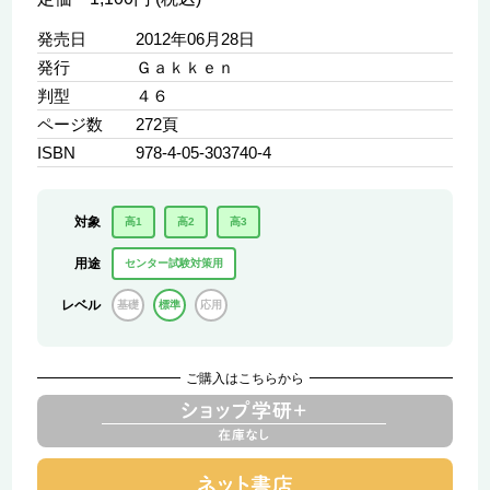
発売日
2012年06月28日
発行
Ｇａｋｋｅｎ
判型
４６
ページ数
272頁
ISBN
978-4-05-303740-4
対象
高1
高2
高3
用途
センター試験対策用
レベル
基礎
標準
応用
ご購入はこちらから