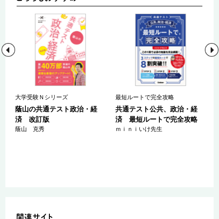
大学受験Ｎシリーズ
最短ルートで完全攻略
ス
蔭山の共通テスト政治・経
共通テスト公共、政治・経
政
済 改訂版
済 最短ルートで完全攻略
Ｔ
蔭山 克秀
ｍｉｎｉいけ先生