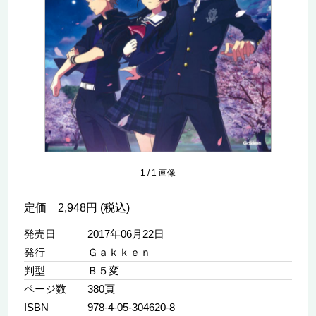
1
/
1
画像
定価 2,948円 (税込)
発売日
2017年06月22日
発行
Ｇａｋｋｅｎ
判型
Ｂ５変
ページ数
380頁
ISBN
978-4-05-304620-8