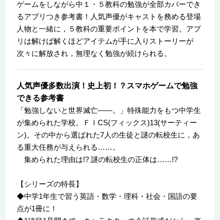
ゲームをしながら中１・５教科の勉強が全部カバーでき
るアプリつき参考書！人気声優がキャストを務める登場
人物と一緒に，５教科の重要ポイントを本で学習。アプ
リは解けば解くほどアイテムが手に入りストーリーが
次々に解放され，無理なく勉強が続けられる。
人気声優多数出演！史上初！？スマホゲームで勉強
できる参考書
「勉強しないと世界滅亡――。」特殊能力をもつ中学生
が集められた学校。ＦＩCS(フィックス)13(サーティー
ン)。その中から選ばれた7人の生徒と謎の転校生に，あ
る重大任務が与えられる……。
集められた理由は!? 謎の転校生の正体は……!?
【シリーズの特長】
◆中学1年生で習う英語・数学・理科・社会・国語の要
点が1冊に！