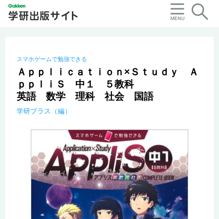
スマホゲームで勉強できる
Ａｐｐｌｉｃａｔｉｏｎ×Ｓｔｕｄｙ Ａ
ｐｐｌｉＳ 中１ ５教科
英語 数学 理科 社会 国語
学研プラス（編）