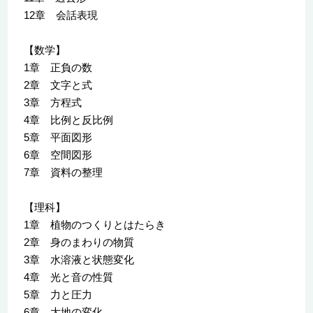
12章 会話表現
【数学】
1章 正負の数
2章 文字と式
3章 方程式
4章 比例と反比例
5章 平面図形
6章 空間図形
7章 資料の整理
【理科】
1章 植物のつくりとはたらき
2章 身のまわりの物質
3章 水溶液と状態変化
4章 光と音の性質
5章 力と圧力
6章 大地の変化