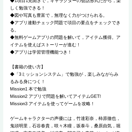
◆1項目1見開きで，キャラクターの会話形式だから，楽
しく勉強できる！
◆図や写真も豊富で，無理なく力がつけられる。
◆アプリ連動チェック問題で項目の要点をチェックでき
る。
◆無料ゲームアプリの問題を解いて，アイテム獲得。ア
イテムを使えばストーリーが進む！
◆アプリは学習管理機能つき！
【書籍の使い方】
◆「3ミッションシステム」で勉強が，楽しみながらみ
るみる身につく！
Mission1 本で勉強
Mission2 アプリで問題を解いてアイテムGET!
Mission3 アイテムを使ってゲームを攻略！
ゲームキャラクターの声優には，竹達彩奈，柿原徹也，
鬼頭明里，石谷春貴，咲々木瞳，坂泰斗，桑原由気，堀