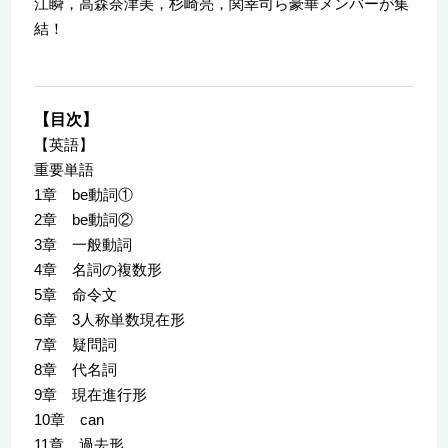
江瞬，高森奈津美，杉崎亮，関幸司ら豪華メンバーが集
結！
【目次】
【英語】
重要単語
1章 be動詞①
2章 be動詞②
3章 一般動詞
4章 名詞の複数形
5章 命令文
6章 3人称単数現在形
7章 疑問詞
8章 代名詞
9章 現在進行形
10章 can
11章 過去形