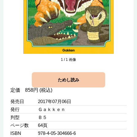
1
/
1
画像
ためし読み
定価 858円 (税込)
発売日
2017年07月06日
発行
Ｇａｋｋｅｎ
判型
Ｂ５
ページ数
64頁
ISBN
978-4-05-304666-6