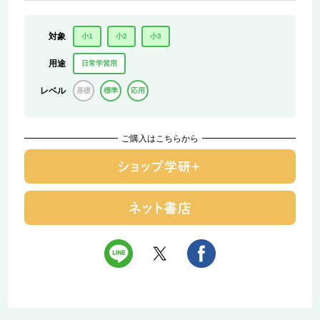
対象
小1
小2
小3
用途
日常学習用
レベル
基礎
標準
応用
ご購入はこちらから